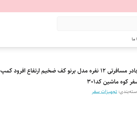
ما
چادر مسافرتی 12 نفره مدل برنو کف ضخیم ارتفاع افرود ک
ر کوه ماشین کد301
ته‌بندی
:
تجهیزات سفر