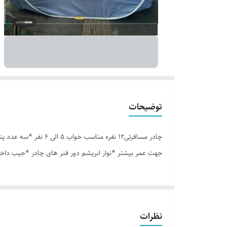
توضیحات
جهت عمر بیشتر *نوار ابریشم دور فنر های چادر *جیب داخل
نظرات