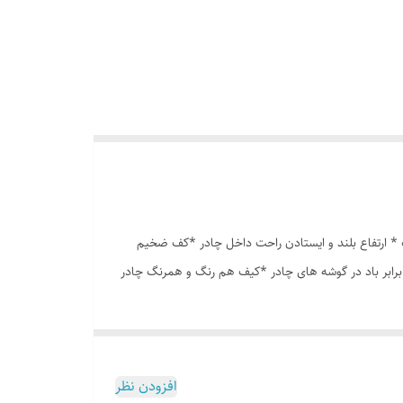
انه درشت *توری پشه بند در قسمت پنجره و درب * ارتفاع بلند و ایستادن راحت داخل چادر *کف ضخیم
برابر باد در گوشه های چادر *کیف هم رنگ و همرنگ چادر
افزودن نظر