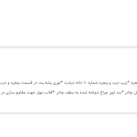
چادر مسافرتی12 نفره مناسب خواب 5 الی 6 نفر *سه عدد پنجره *زیپ درب و پنجره شماره 10 د
 چادر *بند اویز چراغ دوخته شده به سقف چادر *قلاب مهار جهت مقاوم سازی در 