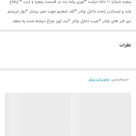
پنجره شماره 10 دانه درشت *توری پشه بند در قسمت پنجره و درب * ارتفاع
بلند و ایستادن راحت داخل چادر *کف ضخیم جهت عمر بیشتر *نوار ابریشم
دور فنر های چادر *جیب داخل چادر *بند اویز چراغ دوخته شده به سقف
چادر *قلاب مهار جهت مقاوم سازی در برابر باد در گوشه های چادر *کیف هم
رنگ و همرنگ چادر
نظرات
دسته‌بندی
:
تجهیزات سفر