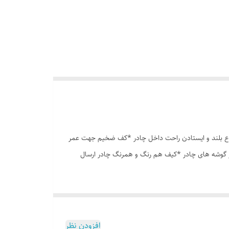
وری پشه بند در قسمت پنجره و درب * ارتفاع بلند و ایستادن راحت داخل چادر *کف ضخیم جهت عمر
در گوشه های چادر *کیف هم رنگ و همرنگ چادر ارسال
افزودن نظر