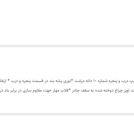
چادر مسافرتی 8نفره مناسب خواب 4نفر *سه عدد پنجره *زیپ درب و پنجره شماره 10 دانه درشت *ت
ند اویز چراغ دوخته شده به سقف چادر *قلاب مهار جهت مقاوم سازی در برابر باد 