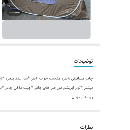
توضیحات
بیشتر *نوار ابریشم دور فنر های چادر *جیب داخل چادر *ب
روزانه از تهران
نظرات