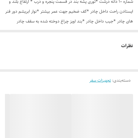
شماره 10 دانه درشت *توری پشه بند در قسمت پنجره و درب * ارتفاع بلند و
ایستادن راحت داخل چادر *کف ضخیم جهت عمر بیشتر *نوار ابریشم دور فنر
های چادر *جیب داخل چادر *بند اویز چراغ دوخته شده به سقف چادر
*قلاب مهار جهت مقاوم سازی در برابر باد در گوشه های چادر *کیف هم رنگ
و همرنگ چادر ارسال روزانه از تهران
نظرات
دسته‌بندی
:
تجهیزات سفر