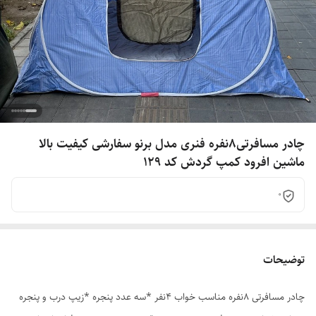
چادر مسافرتی8نفره فنری مدل برنو سفارشی کیفیت بالا
ماشین افرود کمپ گردش کد 129
0
توضیحات
چادر مسافرتی 8نفره مناسب خواب 4نفر *سه عدد پنجره *زیپ درب و پنجره