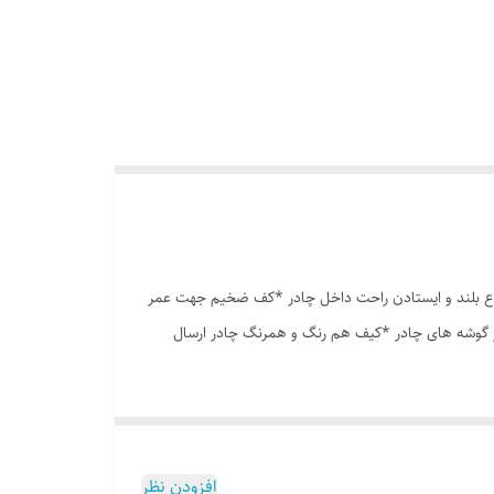
وری پشه بند در قسمت پنجره و درب * ارتفاع بلند و ایستادن راحت داخل چادر *کف ضخیم جهت عمر
در گوشه های چادر *کیف هم رنگ و همرنگ چادر ارسال
افزودن نظر