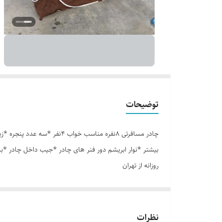
توضیحات
بیشتر *نوار ابریشم دور فنر های چادر *جیب داخل چادر *ب
روزانه از تهران
نظرات