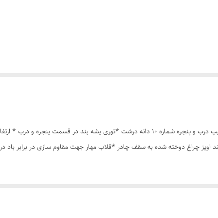
چادر مسافرتی 8نفره مناسب خواب 4نفر *سه عدد پنجره *زیپ درب و پنجره شماره 10 دانه درشت *ت
ند اویز چراغ دوخته شده به سقف چادر *قلاب مهار جهت مقاوم سازی در برابر باد 