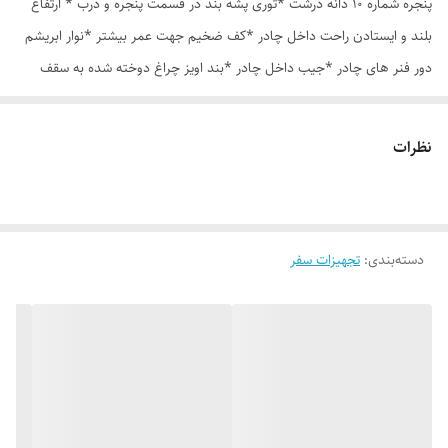
پنجره شماره 10 دانه درشت *توری پشه بند در قسمت پنجره و درب * ارتفاع
بلند و ایستادن راحت داخل چادر *کف ضخیم جهت عمر بیشتر *نوار ابریشم
دور فنر های چادر *جیب داخل چادر *بند اویز چراغ دوخته شده به سقف
چادر *قلاب مهار جهت مقاوم سازی در برابر باد در گوشه های چادر *کیف هم
رنگ و هم جنس چادر
نظرات
دسته‌بندی
:
تجهیزات سفر