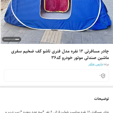
چادر مسافرتی 12 نفره مدل فنری تاشو کف ضخیم سفری
ماشین صندلی موتور خودرو کد36
برند:
پارس چادر
0
توضیحات
چادر مسافرتی12 نفره مناسب خواب 5 الی 6 نفر *سه عدد پنجره *زیپ درب و