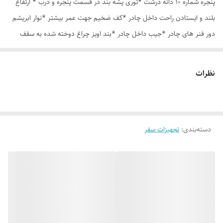
پنجره شماره 10 دانه درشت *توری پشه بند در قسمت پنجره و درب * ارتفاع
بلند و ایستادن راحت داخل چادر *کف ضخیم جهت عمر بیشتر *نوار ابریشم
دور فنر های چادر *جیب داخل چادر *بند اویز چراغ دوخته شده به سقف
چادر *قلاب مهار جهت مقاوم سازی در برابر باد در گوشه های چادر *کیف هم
رنگ و همرنگ چادر
نظرات
دسته‌بندی
:
تجهیزات سفر