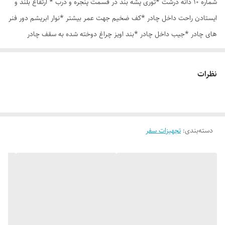
شماره 10 دانه درشت *توری پشه بند در قسمت پنجره و درب * ارتفاع بلند و
ایستادن راحت داخل چادر *کف ضخیم جهت عمر بیشتر *نوار ابریشم دور فنر
های چادر *جیب داخل چادر *بند اویز چراغ دوخته شده به سقف چادر
*قلاب مهار جهت مقاوم سازی در برابر باد در گوشه های چادر *کیف هم رنگ
و همرنگ چادر ارسال روزانه از تهران
نظرات
دسته‌بندی
:
تجهیزات سفر