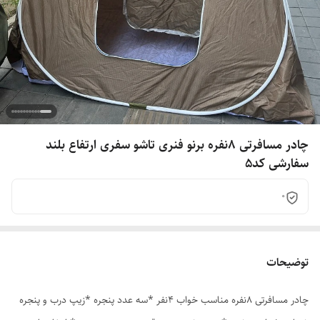
چادر مسافرتی 8نفره برنو فنری تاشو سفری ارتفاع بلند
سفارشی کد5
0
توضیحات
چادر مسافرتی 8نفره مناسب خواب 4نفر *سه عدد پنجره *زیپ درب و پنجره