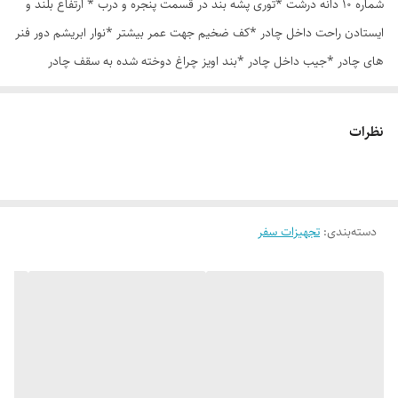
شماره 10 دانه درشت *توری پشه بند در قسمت پنجره و درب * ارتفاع بلند و
ایستادن راحت داخل چادر *کف ضخیم جهت عمر بیشتر *نوار ابریشم دور فنر
های چادر *جیب داخل چادر *بند اویز چراغ دوخته شده به سقف چادر
*قلاب مهار جهت مقاوم سازی در برابر باد در گوشه های چادر *کیف هم رنگ
و همرنگ چادر ارسال روزانه از تهران
نظرات
دسته‌بندی
:
تجهیزات سفر