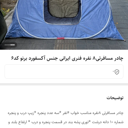
چادر مسافرتی8 نفره فنری ایرانی جنس آکسفورد برنو کد6
0
توضیحات
چادر مسافرتی 8نفره مناسب خواب 4نفر *سه عدد پنجره *زیپ درب و پنجره
شماره 10 دانه درشت *توری پشه بند در قسمت پنجره و درب * ارتفاع بلند و