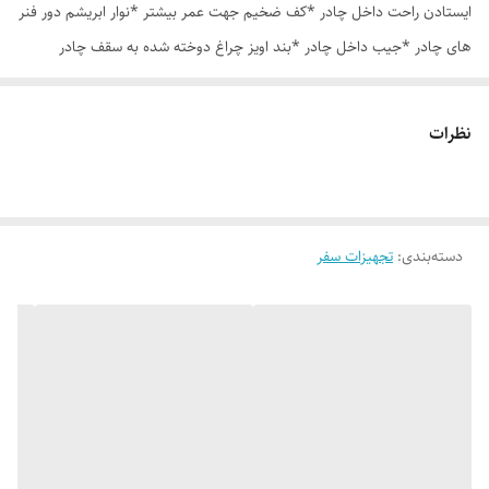
ایستادن راحت داخل چادر *کف ضخیم جهت عمر بیشتر *نوار ابریشم دور فنر
های چادر *جیب داخل چادر *بند اویز چراغ دوخته شده به سقف چادر
*قلاب مهار جهت مقاوم سازی در برابر باد در گوشه های چادر *کیف هم رنگ
و همرنگ چادر ارسال روزانه از تهران
نظرات
دسته‌بندی
:
تجهیزات سفر