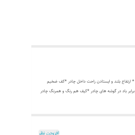
ه درشت *توری پشه بند در قسمت پنجره و درب * ارتفاع بلند و ایستادن راحت داخل چادر *کف ضخیم
برابر باد در گوشه های چادر *کیف هم رنگ و همرنگ چادر
افزودن نظر