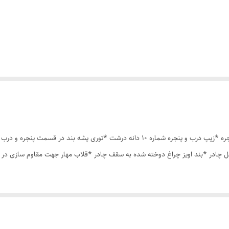
چادر مسافرتی 6نفره مناسب خواب 2 الی 3 نفر *سه عدد پنجره *زیپ درب و پنجره شماره 10 دان
 چادر *بند اویز چراغ دوخته شده به سقف چادر *قلاب مهار جهت مقاوم سازی در 