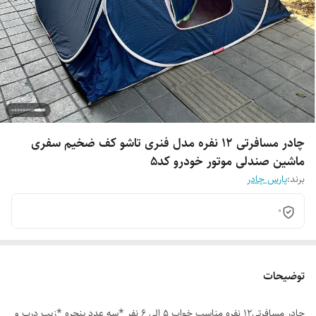
چادر مسافرتی 12 نفره مدل فنری تاشو کف ضخیم سفری
ماشین صندلی موتور خودرو کد5
برند:
پارس چادر
0
توضیحات
چادر مسافرتی12 نفره مناسب خواب 5 الی 6 نفر *سه عدد پنجره *زیپ درب و