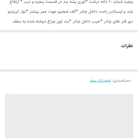
پنجره شماره 10 دانه درشت *توری پشه بند در قسمت پنجره و درب * ارتفاع
بلند و ایستادن راحت داخل چادر *کف ضخیم جهت عمر بیشتر *نوار ابریشم
دور فنر های چادر *جیب داخل چادر *بند اویز چراغ دوخته شده به سقف
چادر *قلاب مهار جهت مقاوم سازی در برابر باد در گوشه های چادر *کیف هم
رنگ و همرنگ چادر ارسال روزانه از تهران
نظرات
دسته‌بندی
:
تجهیزات سفر