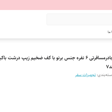
ما
چادرمسافرتی 6 نفره جنس برنو با کف ضخیم زیپ درشت با
7
ته‌بندی
:
تجهیزات سفر