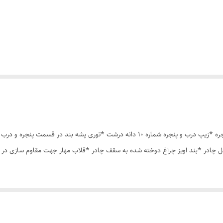
چادر مسافرتی 6نفره مناسب خواب 2 الی 3 نفر *سه عدد پنجره *زیپ درب و پنجره شماره 10 دان
 چادر *بند اویز چراغ دوخته شده به سقف چادر *قلاب مهار جهت مقاوم سازی در 