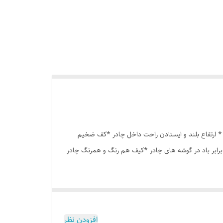
ه درشت *توری پشه بند در قسمت پنجره و درب * ارتفاع بلند و ایستادن راحت داخل چادر *کف ضخیم
برابر باد در گوشه های چادر *کیف هم رنگ و همرنگ چادر
افزودن نظر