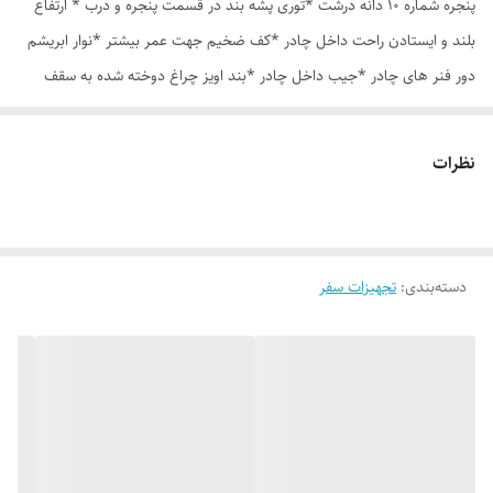
پنجره شماره 10 دانه درشت *توری پشه بند در قسمت پنجره و درب * ارتفاع
بلند و ایستادن راحت داخل چادر *کف ضخیم جهت عمر بیشتر *نوار ابریشم
دور فنر های چادر *جیب داخل چادر *بند اویز چراغ دوخته شده به سقف
چادر *قلاب مهار جهت مقاوم سازی در برابر باد در گوشه های چادر *کیف هم
رنگ و همرنگ چادر ارسال روزانه از تهران
نظرات
دسته‌بندی
:
تجهیزات سفر