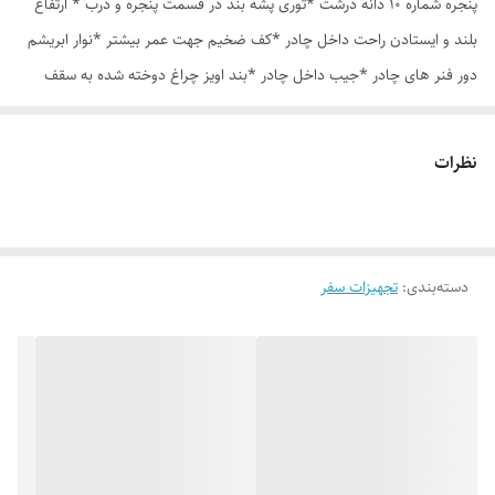
پنجره شماره 10 دانه درشت *توری پشه بند در قسمت پنجره و درب * ارتفاع
بلند و ایستادن راحت داخل چادر *کف ضخیم جهت عمر بیشتر *نوار ابریشم
دور فنر های چادر *جیب داخل چادر *بند اویز چراغ دوخته شده به سقف
چادر *قلاب مهار جهت مقاوم سازی در برابر باد در گوشه های چادر *کیف هم
رنگ و هم جنس چادر
نظرات
دسته‌بندی
:
تجهیزات سفر