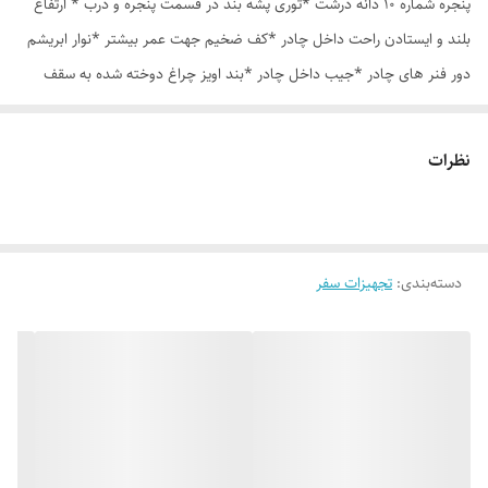
پنجره شماره 10 دانه درشت *توری پشه بند در قسمت پنجره و درب * ارتفاع
بلند و ایستادن راحت داخل چادر *کف ضخیم جهت عمر بیشتر *نوار ابریشم
دور فنر های چادر *جیب داخل چادر *بند اویز چراغ دوخته شده به سقف
چادر *قلاب مهار جهت مقاوم سازی در برابر باد در گوشه های چادر *کیف هم
رنگ و همرنگ چادر
نظرات
دسته‌بندی
:
تجهیزات سفر