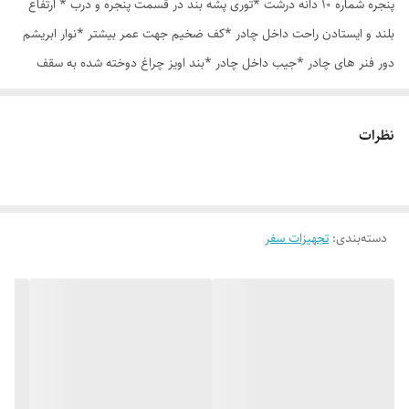
پنجره شماره 10 دانه درشت *توری پشه بند در قسمت پنجره و درب * ارتفاع
بلند و ایستادن راحت داخل چادر *کف ضخیم جهت عمر بیشتر *نوار ابریشم
دور فنر های چادر *جیب داخل چادر *بند اویز چراغ دوخته شده به سقف
چادر *قلاب مهار جهت مقاوم سازی در برابر باد در گوشه های چادر *کیف هم
رنگ و همرنگ چادر
نظرات
دسته‌بندی
:
تجهیزات سفر