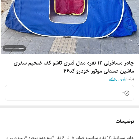
چادر مسافرتی 12 نفره مدل فنری تاشو کف ضخیم سفری
ماشین صندلی موتور خودرو کد46
برند:
پارس چادر
0
توضیحات
چادر مسافرتی12 نفره مناسب خواب 5 الی 6 نفر *سه عدد پنجره *زیپ درب و