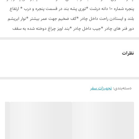
پنجره شماره 10 دانه درشت *توری پشه بند در قسمت پنجره و درب * ارتفاع
بلند و ایستادن راحت داخل چادر *کف ضخیم جهت عمر بیشتر *نوار ابریشم
دور فنر های چادر *جیب داخل چادر *بند اویز چراغ دوخته شده به سقف
چادر *قلاب مهار جهت مقاوم سازی در برابر باد در گوشه های چادر *کیف هم
رنگ و همرنگ چادر
نظرات
دسته‌بندی
:
تجهیزات سفر