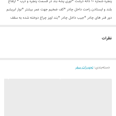
پنجره شماره 10 دانه درشت *توری پشه بند در قسمت پنجره و درب * ارتفاع
بلند و ایستادن راحت داخل چادر *کف ضخیم جهت عمر بیشتر *نوار ابریشم
دور فنر های چادر *جیب داخل چادر *بند اویز چراغ دوخته شده به سقف
چادر *قلاب مهار جهت مقاوم سازی در برابر باد در گوشه های چادر *کیف هم
رنگ و همرنگ چادر
نظرات
دسته‌بندی
:
تجهیزات سفر