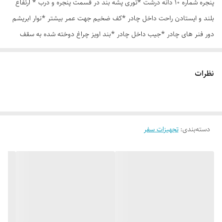
پنجره شماره 10 دانه درشت *توری پشه بند در قسمت پنجره و درب * ارتفاع
بلند و ایستادن راحت داخل چادر *کف ضخیم جهت عمر بیشتر *نوار ابریشم
دور فنر های چادر *جیب داخل چادر *بند اویز چراغ دوخته شده به سقف
چادر *قلاب مهار جهت مقاوم سازی در برابر باد در گوشه های چادر *کیف هم
رنگ و همرنگ چادر ارسال روزانه از تهران
نظرات
دسته‌بندی
:
تجهیزات سفر