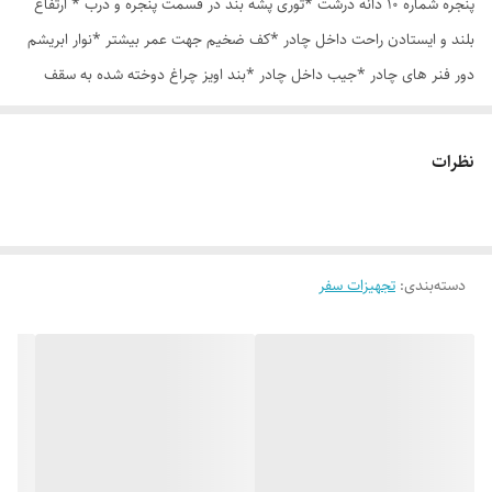
پنجره شماره 10 دانه درشت *توری پشه بند در قسمت پنجره و درب * ارتفاع
بلند و ایستادن راحت داخل چادر *کف ضخیم جهت عمر بیشتر *نوار ابریشم
دور فنر های چادر *جیب داخل چادر *بند اویز چراغ دوخته شده به سقف
چادر *قلاب مهار جهت مقاوم سازی در برابر باد در گوشه های چادر *کیف هم
رنگ و همرنگ چادر
نظرات
دسته‌بندی
:
تجهیزات سفر