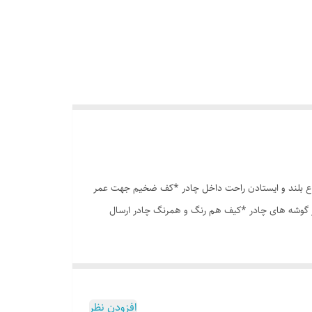
وری پشه بند در قسمت پنجره و درب * ارتفاع بلند و ایستادن راحت داخل چادر *کف ضخیم جهت عمر
در گوشه های چادر *کیف هم رنگ و همرنگ چادر ارسال
افزودن نظر