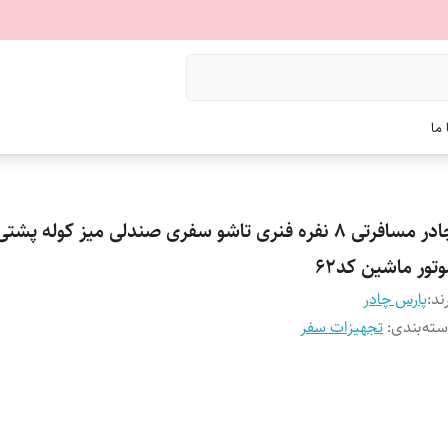
ما
چادر مسافرتی 8 نفره فنری تاشو سفری صندلی میز کوله پش
تور ماشین کد62
ند:
پارس چادر
ته‌بندی
:
تجهیزات سفر