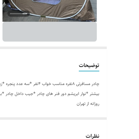
توضیحات
بیشتر *نوار ابریشم دور فنر های چادر *جیب داخل چادر *ب
روزانه از تهران
نظرات