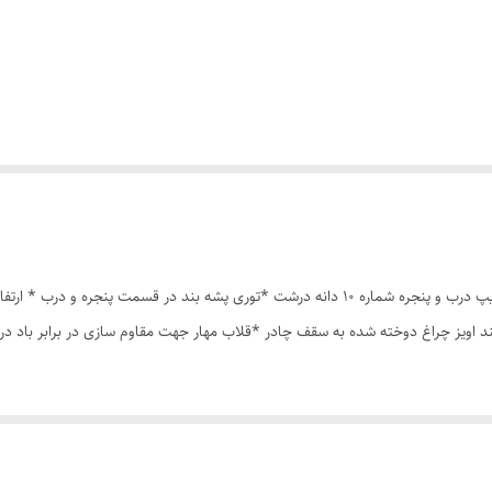
چادر مسافرتی 8نفره مناسب خواب 4نفر *سه عدد پنجره *زیپ درب و پنجره شماره 10 دانه درشت *ت
ند اویز چراغ دوخته شده به سقف چادر *قلاب مهار جهت مقاوم سازی در برابر باد 