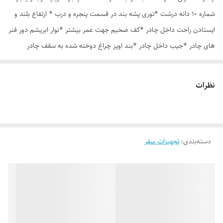
شماره 10 دانه درشت *توری پشه بند در قسمت پنجره و درب * ارتفاع بلند و
ایستادن راحت داخل چادر *کف ضخیم جهت عمر بیشتر *نوار ابریشم دور فنر
های چادر *جیب داخل چادر *بند اویز چراغ دوخته شده به سقف چادر
*قلاب مهار جهت مقاوم سازی در برابر باد در گوشه های چادر *کیف هم رنگ
و همرنگ چادر ارسال روزانه از تهران
نظرات
دسته‌بندی
:
تجهیزات سفر