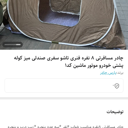
چادر مسافرتی 8 نفره فنری تاشو سفری صندلی میز کوله
پشتی خودرو موتور ماشین کد1
برند:
پارس چادر
0
توضیحات
چادر مسافرتی 8نفره مناسب خواب 4نفر *سه عدد پنجره *زیپ درب و پنجره