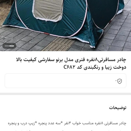
چادر مسافرتی8نفره فنری مدل برنو سفارشی کیفیت بالا
دوخت زیبا و رنگبندی کد C682
0
توضیحات
چادر مسافرتی 8نفره مناسب خواب 4نفر *سه عدد پنجره *زیپ درب و پنجره