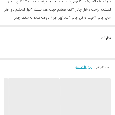
شماره 10 دانه درشت *توری پشه بند در قسمت پنجره و درب * ارتفاع بلند و
ایستادن راحت داخل چادر *کف ضخیم جهت عمر بیشتر *نوار ابریشم دور فنر
های چادر *جیب داخل چادر *بند اویز چراغ دوخته شده به سقف چادر
*قلاب مهار جهت مقاوم سازی در برابر باد در گوشه های چادر *کیف هم رنگ
و همرنگ چادر ارسال روزانه از تهران
نظرات
دسته‌بندی
:
تجهیزات سفر