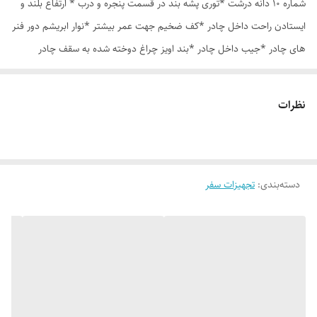
شماره 10 دانه درشت *توری پشه بند در قسمت پنجره و درب * ارتفاع بلند و
ایستادن راحت داخل چادر *کف ضخیم جهت عمر بیشتر *نوار ابریشم دور فنر
های چادر *جیب داخل چادر *بند اویز چراغ دوخته شده به سقف چادر
*قلاب مهار جهت مقاوم سازی در برابر باد در گوشه های چادر *کیف هم رنگ
و همرنگ چادر
نظرات
دسته‌بندی
:
تجهیزات سفر