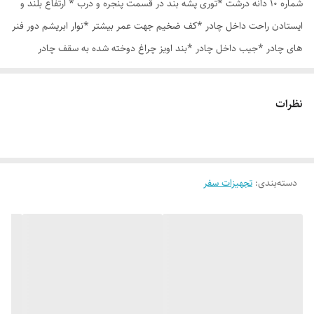
شماره 10 دانه درشت *توری پشه بند در قسمت پنجره و درب * ارتفاع بلند و
ایستادن راحت داخل چادر *کف ضخیم جهت عمر بیشتر *نوار ابریشم دور فنر
های چادر *جیب داخل چادر *بند اویز چراغ دوخته شده به سقف چادر
*قلاب مهار جهت مقاوم سازی در برابر باد در گوشه های چادر *کیف هم رنگ
و همرنگ چادر ارسال روزانه از تهران
نظرات
دسته‌بندی
:
تجهیزات سفر