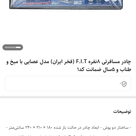
چادر مسافرتی 8نفره F.I.T (فخر ایران) مدل عصایی با میخ و
طناب و 5سال ضمانت کد1
0
توضیحات
- ساختار دو پوش - ابعاد چادر در حالت باز شده 180 × 210 × 240 سانتی‌متر -