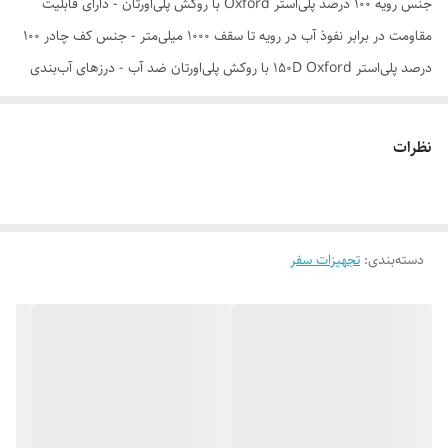
جنس رویه 100 درصد پلی‌استر Oxford با روکش پلی‌اورتان - دارای قابلیت
مقاومت در برابر نفوذ آب در رویه تا سقف 1000 میلی‌متر - جنس کف چادر 100
درصد پلی‌استر 150D Oxford با روکش پلی‌اورتان ضد آب - درزهای آب‌بندی
شده برای جلوگیری بهتر از نفوذ آب به داخل چادر - محافظ در برابر اشعه
ماورابنفش - سقف بلند برای ایستادن راحت در داخل چادر
نظرات
دسته‌بندی
:
تجهیزات سفر