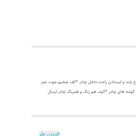
وری پشه بند در قسمت پنجره و درب * ارتفاع بلند و ایستادن راحت داخل چادر *کف ضخیم جهت عمر
در گوشه های چادر *کیف هم رنگ و همرنگ چادر ارسال
افزودن نظر