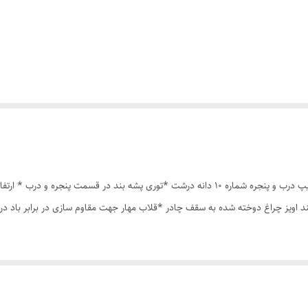
چادر مسافرتی 8نفره مناسب خواب 4نفر *سه عدد پنجره *زیپ درب و پنجره شماره 10 دانه درشت *ت
ند اویز چراغ دوخته شده به سقف چادر *قلاب مهار جهت مقاوم سازی در برابر باد 