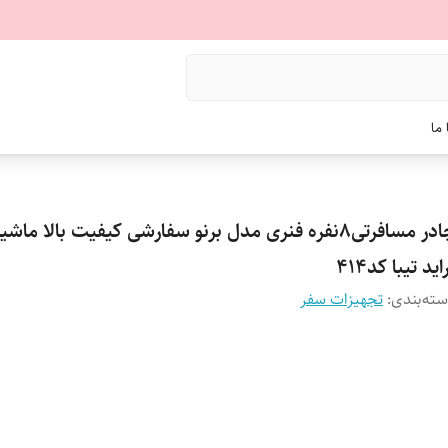
ما
چادر مسافرتی8نفره فنری مدل برنو سفارشی کیفیت بالا ماش
اید تیبا کد414
ته‌بندی
:
تجهیزات سفر