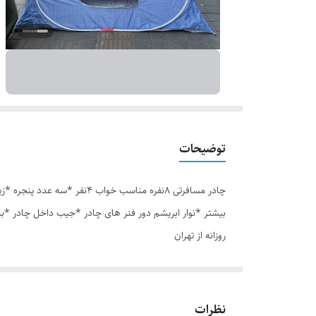
توضیحات
بیشتر *نوار ابریشم دور فنر های چادر *جیب داخل چادر *ب
روزانه از تهران
نظرات