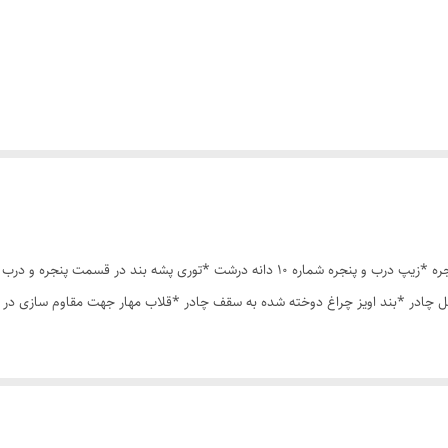
چادر مسافرتی 6نفره مناسب خواب 2 الی 3 نفر *سه عدد پنجره *زیپ درب و پنجره شماره 10 دان
 چادر *بند اویز چراغ دوخته شده به سقف چادر *قلاب مهار جهت مقاوم سازی در 