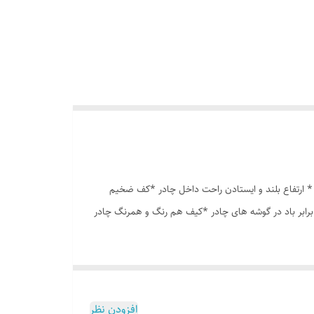
ه درشت *توری پشه بند در قسمت پنجره و درب * ارتفاع بلند و ایستادن راحت داخل چادر *کف ضخیم
برابر باد در گوشه های چادر *کیف هم رنگ و همرنگ چادر
افزودن نظر