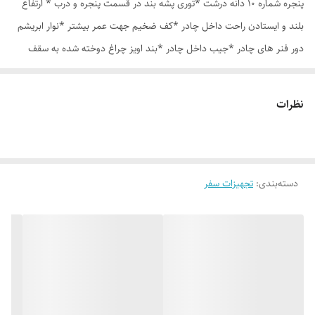
پنجره شماره 10 دانه درشت *توری پشه بند در قسمت پنجره و درب * ارتفاع
بلند و ایستادن راحت داخل چادر *کف ضخیم جهت عمر بیشتر *نوار ابریشم
دور فنر های چادر *جیب داخل چادر *بند اویز چراغ دوخته شده به سقف
چادر *قلاب مهار جهت مقاوم سازی در برابر باد در گوشه های چادر *کیف هم
رنگ و همرنگ چادر ارسال روزانه از تهران
نظرات
دسته‌بندی
:
تجهیزات سفر