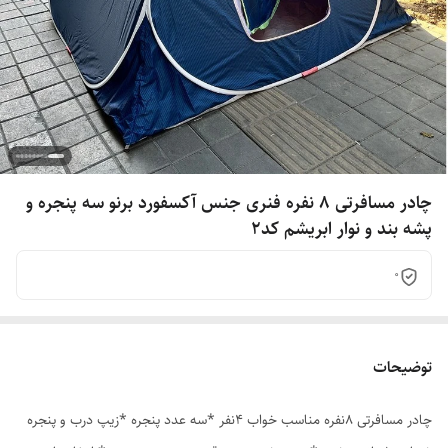
چادر مسافرتی 8 نفره فنری جنس آکسفورد برنو سه پنجره و
پشه بند و نوار ابریشم کد2
0
توضیحات
چادر مسافرتی 8نفره مناسب خواب 4نفر *سه عدد پنجره *زیپ درب و پنجره