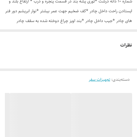
شماره 10 دانه درشت *توری پشه بند در قسمت پنجره و درب * ارتفاع بلند و
ایستادن راحت داخل چادر *کف ضخیم جهت عمر بیشتر *نوار ابریشم دور فنر
های چادر *جیب داخل چادر *بند اویز چراغ دوخته شده به سقف چادر
*قلاب مهار جهت مقاوم سازی در برابر باد در گوشه های چادر *کیف هم رنگ
و همرنگ چادر ارسال روزانه از تهران
نظرات
دسته‌بندی
:
تجهیزات سفر