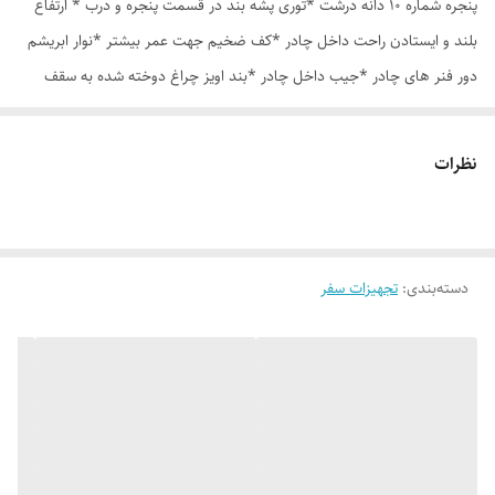
پنجره شماره 10 دانه درشت *توری پشه بند در قسمت پنجره و درب * ارتفاع
بلند و ایستادن راحت داخل چادر *کف ضخیم جهت عمر بیشتر *نوار ابریشم
دور فنر های چادر *جیب داخل چادر *بند اویز چراغ دوخته شده به سقف
چادر *قلاب مهار جهت مقاوم سازی در برابر باد در گوشه های چادر *کیف هم
رنگ و همرنگ چادر ارسال روزانه از تهران
نظرات
دسته‌بندی
:
تجهیزات سفر