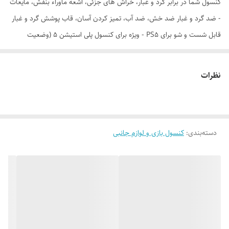
کنسول شما در برابر گرد و غبار، خراش های جزئی، اشعه ماوراء بنفش، مایعات
- ضد گرد و غبار ضد خش، ضد آب، تمیز کردن آسان، قاب پوشش گرد و غبار
قابل شست و شو برای PS5 - ویژه برای کنسول پلی استیشن 5 (وضعیت
ایستاده) طراحی شده است، سازگار با کنسول PS5 Digital Edition و کنسول
Disc Edition - قالب شده برای متناسب با پورت کابل دسترسی آسان PS5
نظرات
بدون نیاز به برداشتن کابل های پشتی قرار دادن و برداشتن آسان-با کمترین
قیمت از کنسول خود مراقبت کنید
دسته‌بندی
:
کنسول بازی و لوازم جانبی