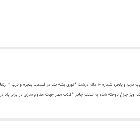
چادر مسافرتی 8نفره مناسب خواب 4نفر *سه عدد پنجره *زیپ درب و پنجره شماره 10 دانه درشت *ت
ند اویز چراغ دوخته شده به سقف چادر *قلاب مهار جهت مقاوم سازی در برابر باد 