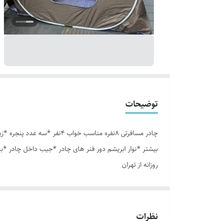
توضیحات
بیشتر *نوار ابریشم دور فنر های چادر *جیب داخل چادر *ب
روزانه از تهران
نظرات