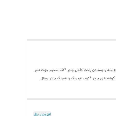
وری پشه بند در قسمت پنجره و درب * ارتفاع بلند و ایستادن راحت داخل چادر *کف ضخیم جهت عمر
در گوشه های چادر *کیف هم رنگ و همرنگ چادر ارسال
افزودن نظر