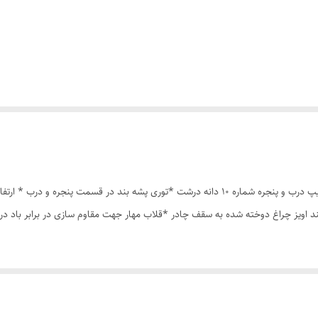
چادر مسافرتی 8نفره مناسب خواب 4نفر *سه عدد پنجره *زیپ درب و پنجره شماره 10 دانه درشت *ت
ند اویز چراغ دوخته شده به سقف چادر *قلاب مهار جهت مقاوم سازی در برابر باد 