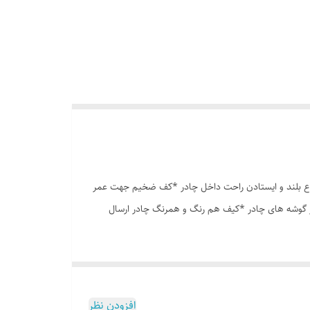
وری پشه بند در قسمت پنجره و درب * ارتفاع بلند و ایستادن راحت داخل چادر *کف ضخیم جهت عمر
در گوشه های چادر *کیف هم رنگ و همرنگ چادر ارسال
افزودن نظر