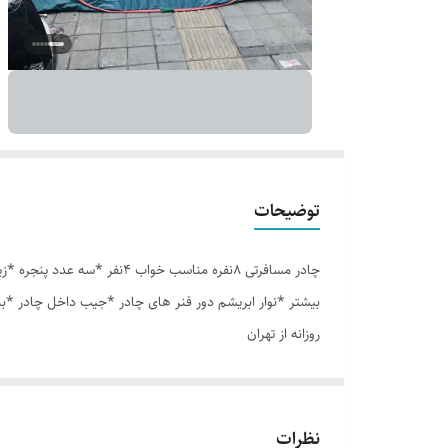
توضیحات
بیشتر *نوار ابریشم دور فنر های چادر *جیب داخل چادر *ب
روزانه از تهران
نظرات