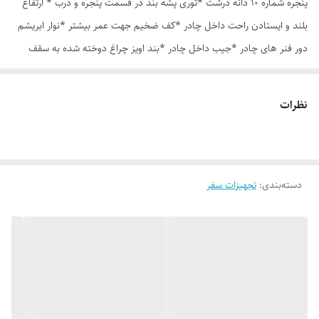
پنجره شماره 10 دانه درشت *توری پشه بند در قسمت پنجره و درب * ارتفاع
بلند و ایستادن راحت داخل چادر *کف ضخیم جهت عمر بیشتر *نوار ابریشم
دور فنر های چادر *جیب داخل چادر *بند اویز چراغ دوخته شده به سقف
چادر *قلاب مهار جهت مقاوم سازی در برابر باد در گوشه های چادر *کیف هم
رنگ و همرنگ چادر
نظرات
دسته‌بندی
:
تجهیزات سفر