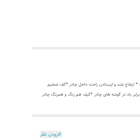
انه درشت *توری پشه بند در قسمت پنجره و درب * ارتفاع بلند و ایستادن راحت داخل چادر *کف ضخیم
برابر باد در گوشه های چادر *کیف هم رنگ و همرنگ چادر
افزودن نظر