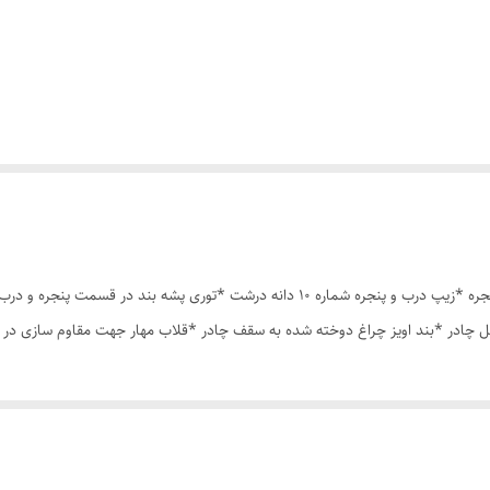
چادر مسافرتی12 نفره مناسب خواب 5 الی 6 نفر *سه عدد پنجره *زیپ درب و پنجره شماره 10 د
 چادر *بند اویز چراغ دوخته شده به سقف چادر *قلاب مهار جهت مقاوم سازی در 