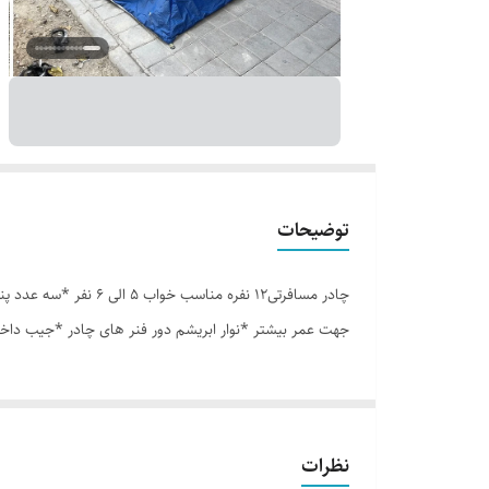
توضیحات
جهت عمر بیشتر *نوار ابریشم دور فنر های چادر *جیب داخل
نظرات