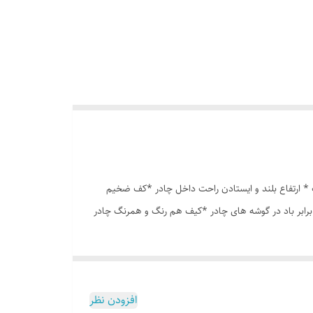
انه درشت *توری پشه بند در قسمت پنجره و درب * ارتفاع بلند و ایستادن راحت داخل چادر *کف ضخیم
برابر باد در گوشه های چادر *کیف هم رنگ و همرنگ چادر
افزودن نظر