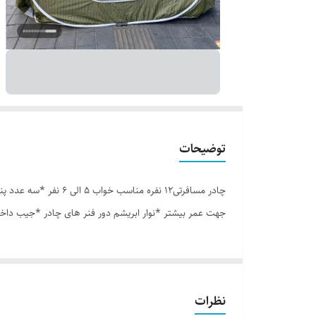
توضیحات
جهت عمر بیشتر *نوار ابریشم دور فنر های چادر *جیب داخل
نظرات