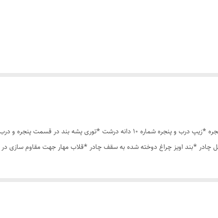
چادر مسافرتی12 نفره مناسب خواب 5 الی 6 نفر *سه عدد پنجره *زیپ درب و پنجره شماره 10 د
 چادر *بند اویز چراغ دوخته شده به سقف چادر *قلاب مهار جهت مقاوم سازی در 