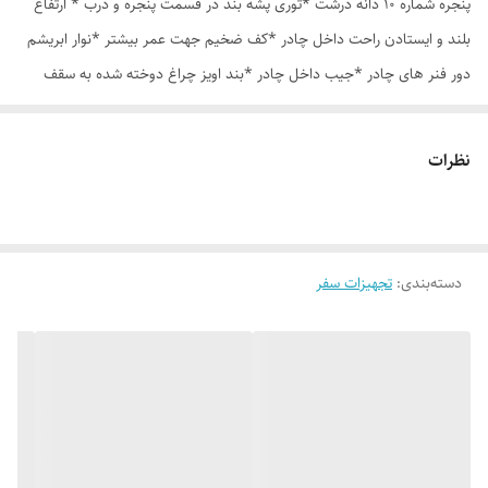
پنجره شماره 10 دانه درشت *توری پشه بند در قسمت پنجره و درب * ارتفاع
بلند و ایستادن راحت داخل چادر *کف ضخیم جهت عمر بیشتر *نوار ابریشم
دور فنر های چادر *جیب داخل چادر *بند اویز چراغ دوخته شده به سقف
چادر *قلاب مهار جهت مقاوم سازی در برابر باد در گوشه های چادر *کیف هم
رنگ و همرنگ چادر
نظرات
دسته‌بندی
:
تجهیزات سفر