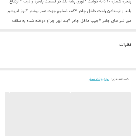
پنجره شماره 10 دانه درشت *توری پشه بند در قسمت پنجره و درب * ارتفاع
بلند و ایستادن راحت داخل چادر *کف ضخیم جهت عمر بیشتر *نوار ابریشم
دور فنر های چادر *جیب داخل چادر *بند اویز چراغ دوخته شده به سقف
چادر *قلاب مهار جهت مقاوم سازی در برابر باد در گوشه های چادر *کیف هم
رنگ و همرنگ چادر
نظرات
دسته‌بندی
:
تجهیزات سفر