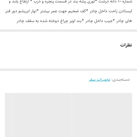
شماره 10 دانه درشت *توری پشه بند در قسمت پنجره و درب * ارتفاع بلند و
ایستادن راحت داخل چادر *کف ضخیم جهت عمر بیشتر *نوار ابریشم دور فنر
های چادر *جیب داخل چادر *بند اویز چراغ دوخته شده به سقف چادر
*قلاب مهار جهت مقاوم سازی در برابر باد در گوشه های چادر *کیف هم رنگ
و همرنگ چادر ارسال روزانه از تهران
نظرات
دسته‌بندی
:
تجهیزات سفر