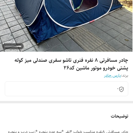
چادر مسافرتی 8 نفره فنری تاشو سفری صندلی میز کوله
پشتی خودرو موتور ماشین کد26
برند:
پارس چادر
0
توضیحات
چادر مسافرتی 8نفره مناسب خواب 4نفر *سه عدد پنجره *زیپ درب و پنجره