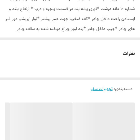
شماره 10 دانه درشت *توری پشه بند در قسمت پنجره و درب * ارتفاع بلند و
ایستادن راحت داخل چادر *کف ضخیم جهت عمر بیشتر *نوار ابریشم دور فنر
های چادر *جیب داخل چادر *بند اویز چراغ دوخته شده به سقف چادر
*قلاب مهار جهت مقاوم سازی در برابر باد در گوشه های چادر *کیف هم رنگ
و همرنگ چادر ارسال روزانه از تهران
نظرات
دسته‌بندی
:
تجهیزات سفر