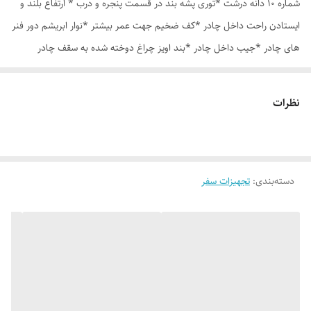
شماره 10 دانه درشت *توری پشه بند در قسمت پنجره و درب * ارتفاع بلند و
ایستادن راحت داخل چادر *کف ضخیم جهت عمر بیشتر *نوار ابریشم دور فنر
های چادر *جیب داخل چادر *بند اویز چراغ دوخته شده به سقف چادر
*قلاب مهار جهت مقاوم سازی در برابر باد در گوشه های چادر *کیف هم رنگ
و همرنگ چادر ارسال روزانه از تهران
نظرات
دسته‌بندی
:
تجهیزات سفر