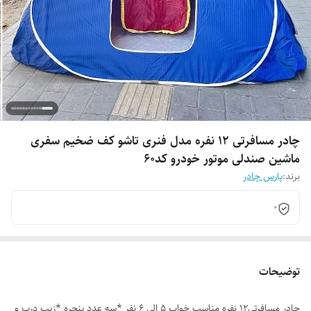
چادر مسافرتی 12 نفره مدل فنری تاشو کف ضخیم سفری
ماشین صندلی موتور خودرو کد60
برند:
پارس چادر
0
توضیحات
چادر مسافرتی12 نفره مناسب خواب 5 الی 6 نفر *سه عدد پنجره *زیپ درب و