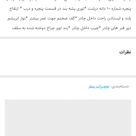
پنجره شماره 10 دانه درشت *توری پشه بند در قسمت پنجره و درب * ارتفاع
بلند و ایستادن راحت داخل چادر *کف ضخیم جهت عمر بیشتر *نوار ابریشم
دور فنر های چادر *جیب داخل چادر *بند اویز چراغ دوخته شده به سقف
چادر *قلاب مهار جهت مقاوم سازی در برابر باد در گوشه های چادر *کیف هم
رنگ و همرنگ چادر
نظرات
دسته‌بندی
:
تجهیزات سفر