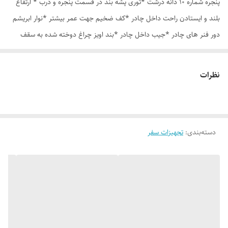
پنجره شماره 10 دانه درشت *توری پشه بند در قسمت پنجره و درب * ارتفاع
بلند و ایستادن راحت داخل چادر *کف ضخیم جهت عمر بیشتر *نوار ابریشم
دور فنر های چادر *جیب داخل چادر *بند اویز چراغ دوخته شده به سقف
چادر *قلاب مهار جهت مقاوم سازی در برابر باد در گوشه های چادر *کیف هم
رنگ و همرنگ چادر
نظرات
دسته‌بندی
:
تجهیزات سفر