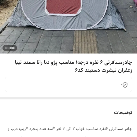
چادرمسافرتی 6 نفره درجه1 مناسب پژو دنا رانا سمند تیبا
زعفران تیشرت دستبند کد6
0
توضیحات
چادر مسافرتی 6نفره مناسب خواب 2 الی 3 نفر *سه عدد پنجره *زیپ درب و