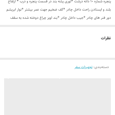
پنجره شماره 10 دانه درشت *توری پشه بند در قسمت پنجره و درب * ارتفاع
بلند و ایستادن راحت داخل چادر *کف ضخیم جهت عمر بیشتر *نوار ابریشم
دور فنر های چادر *جیب داخل چادر *بند اویز چراغ دوخته شده به سقف
چادر *قلاب مهار جهت مقاوم سازی در برابر باد در گوشه های چادر *کیف هم
رنگ و همرنگ چادر ارسال روزانه از تهران
نظرات
دسته‌بندی
:
تجهیزات سفر