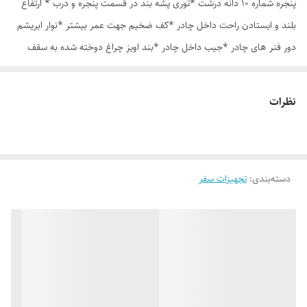
پنجره شماره 10 دانه درشت *توری پشه بند در قسمت پنجره و درب * ارتفاع
بلند و ایستادن راحت داخل چادر *کف ضخیم جهت عمر بیشتر *نوار ابریشم
دور فنر های چادر *جیب داخل چادر *بند اویز چراغ دوخته شده به سقف
چادر *قلاب مهار جهت مقاوم سازی در برابر باد در گوشه های چادر *کیف هم
رنگ و همرنگ چادر ارسال روزانه از تهران
نظرات
دسته‌بندی
:
تجهیزات سفر