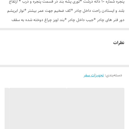
پنجره شماره 10 دانه درشت *توری پشه بند در قسمت پنجره و درب * ارتفاع
بلند و ایستادن راحت داخل چادر *کف ضخیم جهت عمر بیشتر *نوار ابریشم
دور فنر های چادر *جیب داخل چادر *بند اویز چراغ دوخته شده به سقف
چادر *قلاب مهار جهت مقاوم سازی در برابر باد در گوشه های چادر *کیف هم
رنگ و همرنگ چادر
نظرات
دسته‌بندی
:
تجهیزات سفر